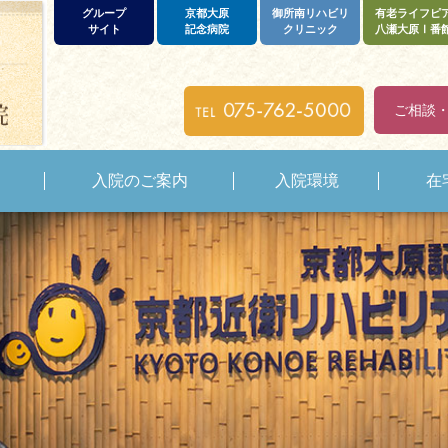
グループ
京都大原
御所南リハビリ
有老ライフピ
サイト
記念病院
クリニック
八瀬大原Ⅰ番
ご相談
入院のご案内
入院環境
在