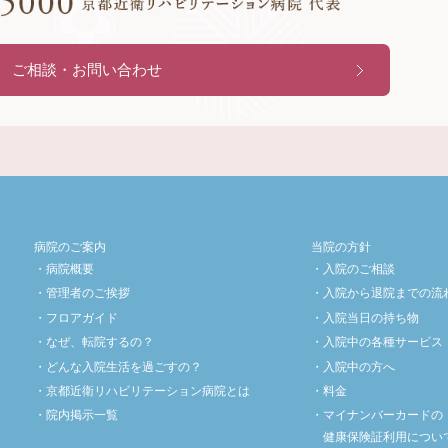
ご相談・お問い合わせ
病院のご案内
当院の方針
病院概要
入院のご相談
管理者のご挨拶
入院から退院までの流
フロアガイド
入院当日の持ち物
なぜ、転院するの？
入院中の各種サービス
どんな入院生活を過ごすの？
入院中の方へ
京都近衛リハビリテーション病院とは
料金
院内掲示一覧
マイナンバーカードの
健康保険証利用につい