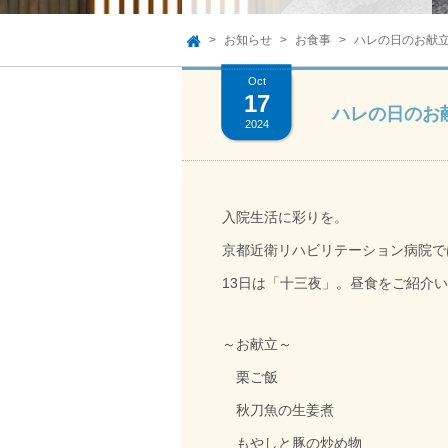
お知らせ
お食事
ハレの日のお献立
TOP
Oct
17
ハレの日のお
2024
入院生活に彩りを。
京都近衛リハビリテーション病院で
13日は「十三夜」。昼食をご紹介
～お献立～
栗ご飯
秋刀魚の生姜煮
もやしと豚の炒め物