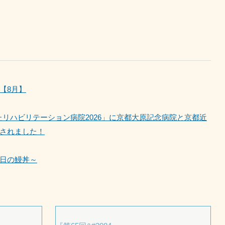
【8月】
優れたリハビリテーション病院2026」に京都大原記念病院と京都近
されました！
日の鰻丼～