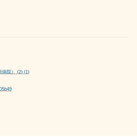
） (2) (1)
c05b49