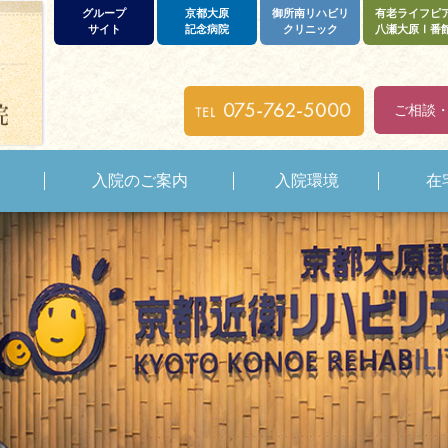
グループ
京都大原
御所南リハビリ
有老ライフピ
サイト
記念病院
クリニック
八瀬大原Ⅰ番
ご相談
入院のご案内
入院環境
在