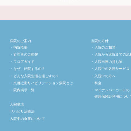
病院のご案内
当院の方針
病院概要
入院のご相談
管理者のご挨拶
入院から退院までの流
フロアガイド
入院当日の持ち物
なぜ、転院するの？
入院中の各種サービス
どんな入院生活を過ごすの？
入院中の方へ
京都近衛リハビリテーション病院とは
料金
院内掲示一覧
マイナンバーカードの
健康保険証利用につい
入院環境
リハビリ治療法
入院中の食事について