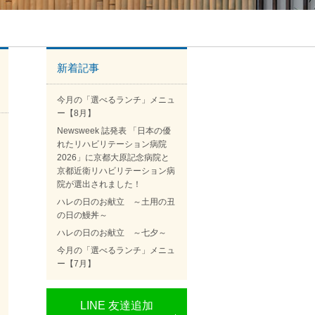
新着記事
今月の「選べるランチ」メニュ
ー【8月】
Newsweek 誌発表 「日本の優
れたリハビリテーション病院
2026」に京都大原記念病院と
京都近衛リハビリテーション病
院が選出されました！
ハレの日のお献立 ～土用の丑
の日の鰻丼～
ハレの日のお献立 ～七夕～
今月の「選べるランチ」メニュ
ー【7月】
LINE 友達追加