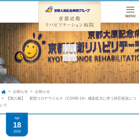
TEL.075-762-5000
友達追加
入院のご相談
お知らせ
お知らせ
HOME
TOP
【第八報】 新型コロナウイルス（COVID-19）感染拡大に伴う対応状況につ
いて
病院のご案内
Apr
18
病院のご案内
入院のご案内
2020