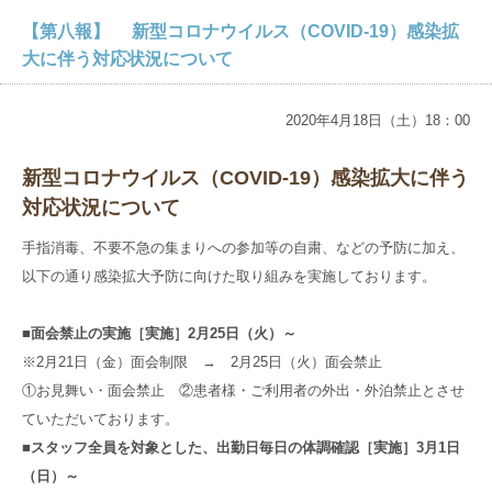
病院概要
入院のご相談
入院環境
【第八報】 新型コロナウイルス（COVID-19）感染拡
大に伴う対応状況について
数字でわかる京都近衛リハ病院
入院から退院までの流れ
入院環境
在宅サービス
管理者のご挨拶
入院当日の持ち物
2020年4月18日（土）18：00
リハビリ治療法
訪問リハビリ
アクセス
医師紹介
入院中の各種サービス
大切な食事のこと
新型コロナウイルス（
COVID-19
）感染拡大に伴う
訪問看護ステーション
フロアガイド
対応状況について
入院中の方へ
グループ
サイト
居宅介護支援事業所
手指消毒、不要不急の集まりへの参加等の自粛、などの予防に加え、
なぜ、転院するの？
料金
以下の通り感染拡大予防に向けた取り組みを実施しております。
京都大原
記念病院
どんな入院生活を過ごすの？
マイナンバーカードの健康保険証利用について
■面会禁止の実施［実施］2月25日（火）～
御所南リハビリ
クリニック
京都近衛リハビリテーション病院とは
※2月21日（金）面会制限 → 2月25日（火）面会禁止
①お見舞い・面会禁止 ②患者様・ご利用者の外出・外泊禁止とさせ
京都市域リハビリテーション協力病院事業
有老ライフピア
八瀬大原Ⅰ番館
ていただいております。
■スタッフ全員を対象とした、出勤日毎日の体調確認［実施］3月1日
採用
サイト
（日）～