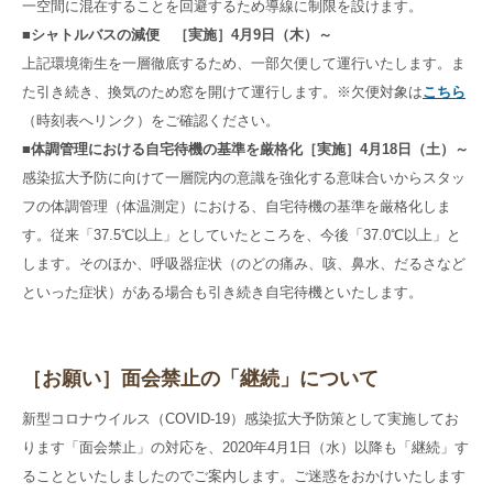
一空間に混在することを回避するため導線に制限を設けます。
■シャトルバスの減便 ［実施］4月9日（木）～
上記環境衛生を一層徹底するため、一部欠便して運行いたします。ま
た引き続き、換気のため窓を開けて運行します。※欠便対象は
こちら
（時刻表へリンク）をご確認ください。
■
体調管理における自宅待機の基準を厳格化
［実施］4月18日（土）～
感染拡大予防に向けて一層院内の意識を強化する意味合いからスタッ
フの体調管理（体温測定）における、自宅待機の基準を厳格化しま
す。従来「37.5℃以上」としていたところを、今後「37.0℃以上」と
します。そのほか、呼吸器症状（のどの痛み、咳、鼻水、だるさなど
といった症状）がある場合も引き続き自宅待機といたします。
［お願い］面会禁止の「継続」について
新型コロナウイルス（COVID-19）感染拡大予防策として実施してお
ります「面会禁止」の対応を、2020年4月1日（水）以降も「継続」す
ることといたしましたのでご案内します。ご迷惑をおかけいたします