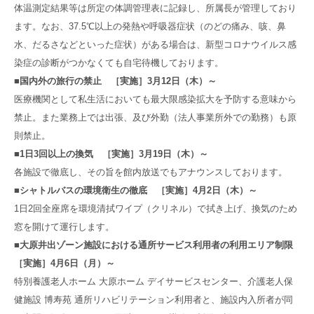
体温測定結果等は所定の体調管理表に記録し、所属長が管理しており
ます。なお、37.5℃以上の発熱や呼吸器症状（のどの痛み、咳、鼻
水、だるさなどといった症状）がある場合は、新型コロナウイルス感
染症の診断がつかなくても自宅待機しております。
■国内外の旅行の禁止 ［実施］3月12日（木）～
医療機関として私生活においても最大限感染拡大を予防する意味から
禁止。また業務上では出張、及び外勤（法人事業所外での勤務）も原
則禁止。
■1日3回以上の換気 ［実施］3月19日（木）～
各施設で徹底し、その旨を館内放送でもアナウンスしております。
■シャトルバスの環境衛生の徹底 ［実施］4月2日（木）～
1日2回全座席を環境清拭ワイプ（クリネル）で拭き上げ、換気のため
窓を開けて運行します。
■大原井出ゾーン施設における通所サービス利用者の利用エリア制限
［実施］4月6日（月）～
特別養護老人ホーム 大原ホーム デイサービスセンター、介護老人保
健施設 博寿苑 通所リハビリテーション利用者と、施設内入所者が同