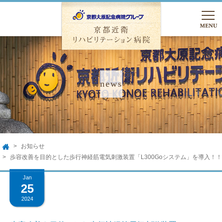
TEL.075-762-5000
友達追加
入院のご相談
お知らせ
HOME
TOP
歩容改善を目的とした歩行神経筋電気刺激装置「L300Goシステム」を導入！！
Jan
病院のご案内
25
2024
病院のご案内
入院のご案内