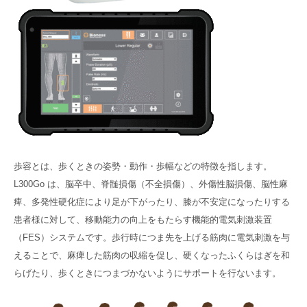
歩容とは、歩くときの姿勢・動作・歩幅などの特徴を指します。
L300Go は、脳卒中、脊髄損傷（不全損傷）、外傷性脳損傷、脳性麻
痺、多発性硬化症により足が下がったり、膝が不安定になったりする
患者様に対して、移動能力の向上をもたらす機能的電気刺激装置
（FES）システムです。歩行時につま先を上げる筋肉に電気刺激を与
えることで、麻痺した筋肉の収縮を促し、硬くなったふくらはぎを和
らげたり、歩くときにつまづかないようにサポートを行ないます。