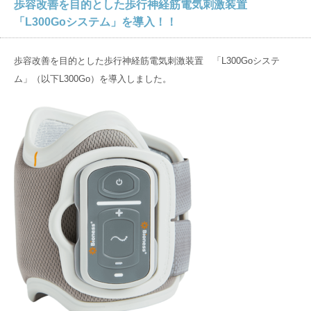
歩容改善を目的とした歩行神経筋電気刺激装置
病院概要
入院のご相談
入院環境
「L300Goシステム」を導入！！
数字でわかる京都近衛リハ病院
入院から退院までの流れ
入院環境
在宅サービス
歩容改善を目的とした歩行神経筋電気刺激装置 「L300Goシステ
管理者のご挨拶
入院当日の持ち物
ム」（以下L300Go）を導入しました。
リハビリ治療法
訪問リハビリ
アクセス
医師紹介
入院中の各種サービス
大切な食事のこと
訪問看護ステーション
フロアガイド
入院中の方へ
グループ
サイト
居宅介護支援事業所
なぜ、転院するの？
料金
京都大原
記念病院
どんな入院生活を過ごすの？
マイナンバーカードの健康保険証利用について
御所南リハビリ
クリニック
京都近衛リハビリテーション病院とは
京都市域リハビリテーション協力病院事業
有老ライフピア
八瀬大原Ⅰ番館
採用
サイト