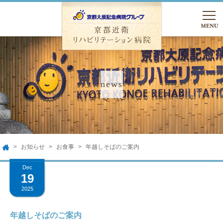
TEL.075-762-5000
友達追加
入院のご相談
お知らせ
お食事
年越しそばのご案内
HOME
TOP
Dec
19
病院のご案内
2025
病院のご案内
入院のご案内
年越しそばのご案内