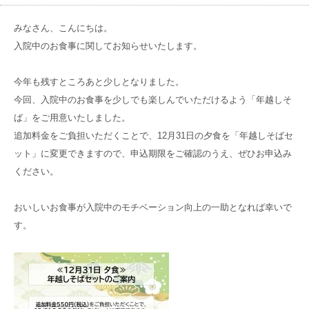
病院概要
入院のご相談
入院環境
みなさん、こんにちは。
数字でわかる京都近衛リハ病院
入院から退院までの流れ
入院中のお食事に関してお知らせいたします。
入院環境
在宅サービス
管理者のご挨拶
入院当日の持ち物
リハビリ治療法
今年も残すところあと少しとなりました。
訪問リハビリ
アクセス
医師紹介
今回、入院中のお食事を少しでも楽しんでいただけるよう「年越しそ
入院中の各種サービス
大切な食事のこと
訪問看護ステーション
ば」をご用意いたしました。
フロアガイド
入院中の方へ
追加料金をご負担いただくことで、12月31日の夕食を「年越しそばセ
グループ
サイト
居宅介護支援事業所
ット」に変更できますので、申込期限をご確認のうえ、ぜひお申込み
なぜ、転院するの？
料金
ください。
京都大原
記念病院
どんな入院生活を過ごすの？
マイナンバーカードの健康保険証利用について
おいしいお食事が入院中のモチベーション向上の一助となれば幸いで
御所南リハビリ
クリニック
京都近衛リハビリテーション病院とは
す。
京都市域リハビリテーション協力病院事業
有老ライフピア
八瀬大原Ⅰ番館
採用
サイト