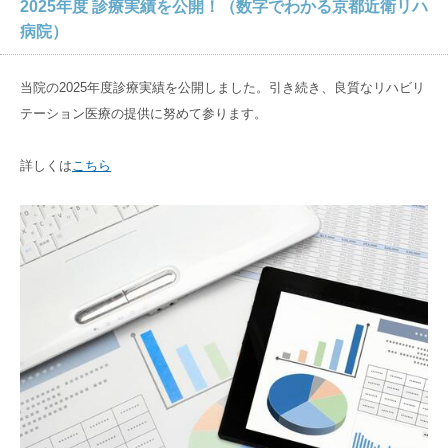
2025年度 診療実績を公開！（数字でわかる京都近衛リハ
病院概要
入院のご相談
入院環境
病院）
数字でわかる京都近衛リハ病院
入院から退院までの流れ
入院環境
在宅サービス
当院の2025年度診療実績を公開しました。引き続き、良質なリハビリ
管理者のご挨拶
入院当日の持ち物
テーション医療の提供に努めて参ります。
リハビリ治療法
訪問リハビリ
アクセス
医師紹介
入院中の各種サービス
大切な食事のこと
詳しくは
こちら
訪問看護ステーション
フロアガイド
入院中の方へ
グループ
サイト
居宅介護支援事業所
なぜ、転院するの？
料金
京都大原
記念病院
どんな入院生活を過ごすの？
マイナンバーカードの健康保険証利用について
御所南リハビリ
クリニック
京都近衛リハビリテーション病院とは
京都市域リハビリテーション協力病院事業
有老ライフピア
八瀬大原Ⅰ番館
採用
サイト