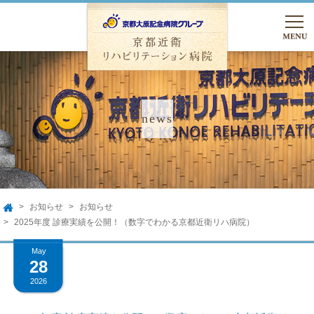
TEL.075-762-5000
友達追加
入院のご相談
お知らせ
お知らせ
HOME
TOP
2025年度 診療実績を公開！（数字でわかる京都近衛リハ病院）
May
病院のご案内
28
2026
病院のご案内
入院のご案内