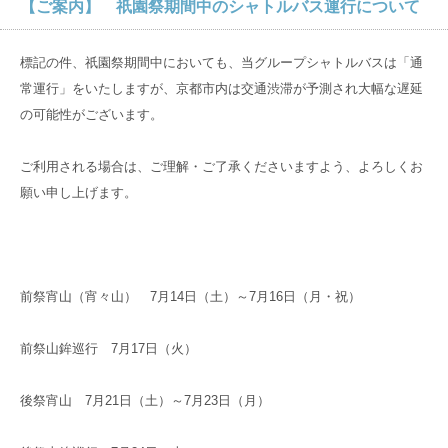
【ご案内】 祇園祭期間中のシャトルバス運行について
病院概要
入院のご相談
入院環境
数字でわかる京都近衛リハ病院
入院から退院までの流れ
標記の件、祇園祭期間中においても、当グループシャトルバスは「通
入院環境
在宅サービス
常運行」をいたしますが、京都市内は交通渋滞が予測され大幅な遅延
管理者のご挨拶
入院当日の持ち物
の可能性がございます。
リハビリ治療法
訪問リハビリ
アクセス
医師紹介
入院中の各種サービス
大切な食事のこと
ご利用される場合は、ご理解・ご了承くださいますよう、よろしくお
訪問看護ステーション
フロアガイド
願い申し上げます。
入院中の方へ
グループ
サイト
居宅介護支援事業所
なぜ、転院するの？
料金
京都大原
記念病院
どんな入院生活を過ごすの？
マイナンバーカードの健康保険証利用について
前祭宵山（宵々山） 7月14日（土）～7月16日（月・祝）
御所南リハビリ
クリニック
京都近衛リハビリテーション病院とは
前祭山鉾巡行 7月17日（火）
京都市域リハビリテーション協力病院事業
有老ライフピア
八瀬大原Ⅰ番館
後祭宵山 7月21日（土）～7月23日（月）
採用
サイト