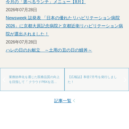
今月の「選べるランチ」メニュー【8月】
2026年07月28日
Newsweek 誌発表 「日本の優れたリハビリテーション病院
2026」に京都大原記念病院と京都近衛リハビリテーション病
院が選出されました！
2026年07月28日
ハレの日のお献立 ～土用の丑の日の鰻丼～
業務効率化を通じた医療品質の向上
【広報誌】和音7月号を発行しまし
を目指して「 クラウドPBXを活…
た！
記事一覧