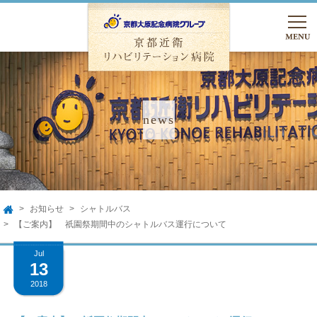
TEL.075-762-5000
友達追加
入院のご相談
お知らせ
シャトルバス
HOME
TOP
【ご案内】 祇園祭期間中のシャトルバス運行について
Jul
病院のご案内
13
2018
病院のご案内
入院のご案内