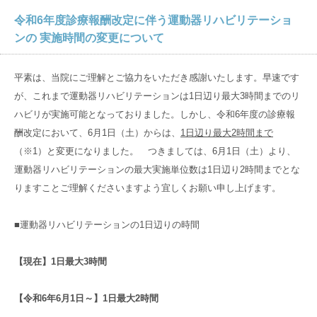
病院概要
入院のご相談
入院環境
令和6年度診療報酬改定に伴う運動器リハビリテーショ
ンの 実施時間の変更について
数字でわかる京都近衛リハ病院
入院から退院までの流れ
入院環境
在宅サービス
管理者のご挨拶
入院当日の持ち物
平素は、当院にご理解とご協力をいただき感謝いたします。早速です
リハビリ治療法
訪問リハビリ
アクセス
が、これまで運動器リハビリテーションは1日辺り最大3時間までのリ
医師紹介
入院中の各種サービス
大切な食事のこと
ハビリが実施可能となっておりました。しかし、令和6年度の診療報
訪問看護ステーション
フロアガイド
酬改定において、6月1日（土）からは、
1
日辺り最大
2
時間まで
入院中の方へ
グループ
サイト
居宅介護支援事業所
（※1）と変更になりました。 つきましては、6月1日（土）より、
なぜ、転院するの？
料金
運動器リハビリテーションの最大実施単位数は1日辺り2時間までとな
京都大原
記念病院
りますことご理解くださいますよう宜しくお願い申し上げます。
どんな入院生活を過ごすの？
マイナンバーカードの健康保険証利用について
御所南リハビリ
クリニック
■運動器リハビリテーションの1日辺りの時間
京都近衛リハビリテーション病院とは
京都市域リハビリテーション協力病院事業
有老ライフピア
八瀬大原Ⅰ番館
【現在】1日最大3時間
採用
サイト
【令和6年6月1日～】1日最大2時間