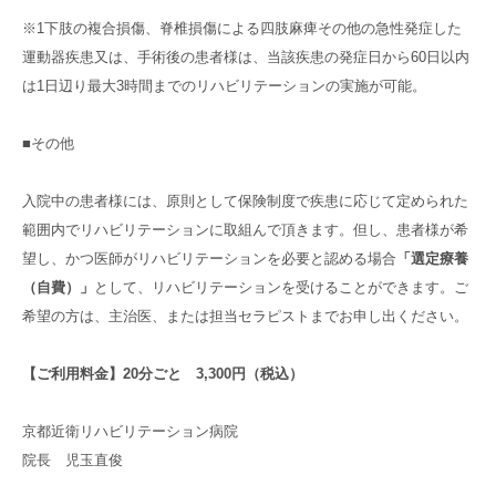
※1下肢の複合損傷、脊椎損傷による四肢麻痺その他の急性発症した
運動器疾患又は、手術後の患者様は、当該疾患の発症日から60日以内
は1日辺り最大3時間までのリハビリテーションの実施が可能。
■その他
入院中の患者様には、原則として保険制度で疾患に応じて定められた
範囲内でリハビリテーションに取組んで頂きます。但し、患者様が希
望し、かつ医師がリハビリテーションを必要と認める場合
「選定療養
（自費）」
として、リハビリテーションを受けることができます。ご
希望の方は、主治医、または担当セラピストまでお申し出ください。
【ご利用料金】20分ごと 3,300円（税込）
京都近衛リハビリテーション病院
院長 児玉直俊