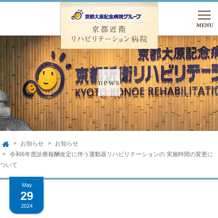
TEL.075-762-5000
友達追加
入院のご相談
お知らせ
お知らせ
HOME
TOP
令和6年度診療報酬改定に伴う運動器リハビリテーションの 実施時間の変更に
ついて
病院のご案内
May
29
病院のご案内
入院のご案内
2024