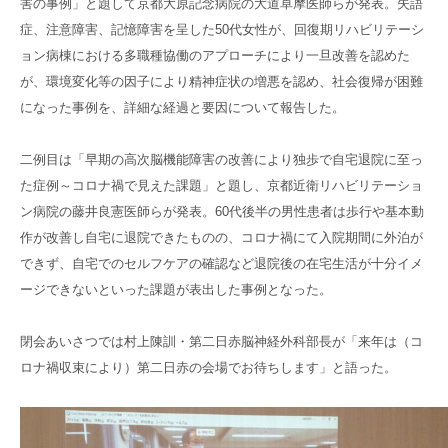
害の事例」と題して京都大原記念病院の大道卓摩医師らが発表。失語
症、注意障害、記憶障害を呈した50代女性が、回復期リハビリテーシ
ョン病棟における多職種協働のアプローチにより一旦改善を認めた
が、環境変化等の因子により精神症状の増悪を認め、社会復帰が困難
になった事例を、詳細な経過と要因について報告した。
二例目は「早期の高次脳機能障害の改善により独歩で自宅退院に至っ
た症例～コロナ禍で見えた課題」と題し、京都近衛リハビリテーショ
ン病院の藤井良憲医師らが発表。60代後半の男性患者は歩行や基本動
作が改善し自宅に退院できたものの、コロナ禍にて入院期間に外泊が
できず、自宅でのセルフケアの確認など退院後の在宅生活が十分イメ
ージできないといった課題が表出した事例となった。
閉会あいさつでは村上陳訓・第二日赤脳神経外科部長が「来年は（コ
ロナ禍収束により）第二日赤の会場でお待ちします」と語った。