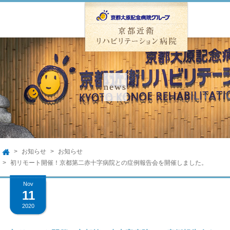
TEL.075-762-5000
友
入院のご相談
お知らせ
お知らせ
HOME
TOP
初リモート開催！京都第二赤十字病院との症例報告会を開催しました。
Nov
病院のご案内
11
2020
病院のご案内
入院のご案内