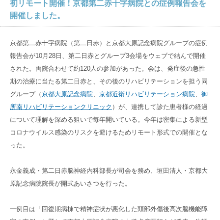
初リモート開催！京都第二赤十字病院との症例報告会を
病院概要
入院のご相談
入院環境
開催しました。
数字でわかる京都近衛リハ病院
入院から退院までの流れ
入院環境
在宅サービス
京都第二赤十字病院（第二日赤）と京都大原記念病院グループの症例
管理者のご挨拶
入院当日の持ち物
報告会が10月28日、第二日赤とグループ3会場をウェブで結んで開催
リハビリ治療法
訪問リハビリ
アクセス
された。両院合わせて約120人の参加があった。会は、発症後の急性
医師紹介
入院中の各種サービス
大切な食事のこと
期の治療に当たる第二日赤と、その後のリハビリテーションを担う同
訪問看護ステーション
フロアガイド
グループ（
京都大原記念病院
、
京都近衛リハビリテーション病院
、
御
入院中の方へ
グループ
サイト
居宅介護支援事業所
所南リハビリテーションクリニック
）が、連携して診た患者様の経過
なぜ、転院するの？
料金
について理解を深める狙いで毎年開いている。今年は密集による新型
京都大原
記念病院
コロナウイルス感染のリスクを避けるためリモート形式での開催とな
どんな入院生活を過ごすの？
マイナンバーカードの健康保険証利用について
った。
御所南リハビリ
クリニック
京都近衛リハビリテーション病院とは
永金義成・第二日赤脳神経内科部長が司会を務め、垣田清人・京都大
京都市域リハビリテーション協力病院事業
有老ライフピア
八瀬大原Ⅰ番館
原記念病院院長が開式あいさつを行った。
採用
サイト
一例目は「回復期病棟で精神症状が悪化した頭部外傷後高次脳機能障