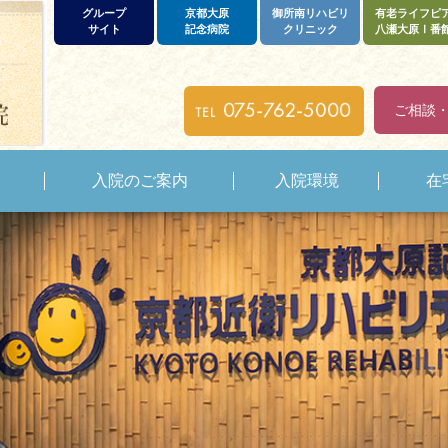
グループ
京都大原
御所南リハビリ
有老ライフピ
サイト
記念病院
クリニック
八瀬大原Ⅰ番
ご相談
入院のご案内
入院環境
在