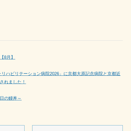
【8月】
優れたリハビリテーション病院2026」に京都大原記念病院と京都近
されました！
日の鰻丼～