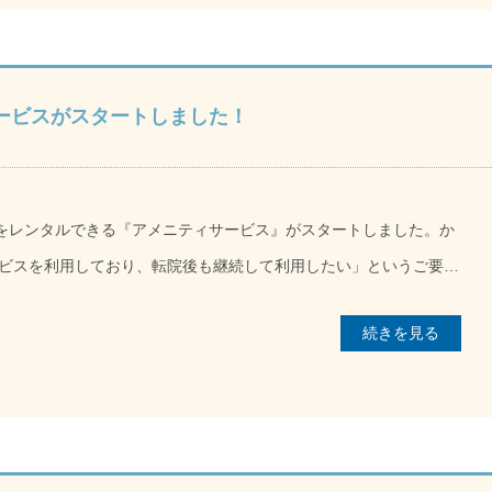
gn="aligncenter" width="300" class="#12288;width="] 京都近衛リハビ
21.12 特集インタビュー時の様子[/caption]
ption] 看護師は患者様にケアを提供する。 でも元気をもらうのは看
をお贈りした女性は、約3年前に京都近衛リハビリテーション病院で
たて（2018年4月開院）で、私自身もクリニックから転職して来て
ービスがスタートしました！
塊でした。経験豊富でテキパキ仕事をこなす同僚に比べ、分からな
てくる。女性が入院されてきたのはそんな時でした。 実は女性
した。と言うのは、毎日お見舞いに来られるご主人に「早く帰
品をレンタルできる『アメニティサービス』がスタートしました。か
からです。ただ、だんだんとコミュニケーションが取れるようにな
ビスを利用しており、転院後も継続して利用したい」というご要望
の体調を気遣ってのものであることに気づきました。目に見えるご
可能になることで、患者様やご家
すね。最初の印象とは違って実は、自分のことよりもスタッフや周
続きを見る
りご好評いただいております。 サービス内容はAタイプ
だいに子育てや家庭のことなども相談するようになりました。力に
イプ（口腔ケアセット）、私物洗濯の3種類。※BタイプはAタイプ
患者様にケアを提供します。ですが、励ましてもらったり、元気を
せんね。 今度は私が力に―。 女性は退院後、京都大原記念病院グ
）まで。［受付時間：平日9：00～17：00］
に入所することが決まりました。しかし、退院日が近づくにつれ、