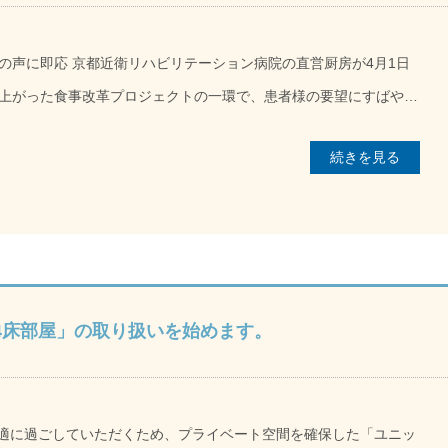
密（密集、密接、密閉）、不要不急の外出を避けて行動しましょ
の声に即応 京都近衛リハビリテーション病院の直営厨房が4月1日
りの方、そして地域を感染拡大から守るため、それぞれの日常生活
上がった食事改革プロジェクトの一環で、患者様の要望にすばやく
い生活様式」を実践していただければ幸いです。 出典：厚生
caption id="attachment_619"
続きを見る
プロジェクトメンバー（発足時）[/caption] 食事は入院生活の一番の楽
tsuite/bunya/0000121431_newlifestyle.html） 上記内容は2022
の効果に直結する重要なものです。口からしっかり栄養を取ること
情報です。今後も厚生労働省等から発表される最新情報等に基づき対応
になります。プロジェクトの狙いは、食事に関係するすべてのスタ
営化でした。 2021年10月のプロジェクト発足
けしますが、皆様のご理解・ご協力いただきますようお願い申し上
）、中西輝子・リーダー（管理栄養士）、堀川涼・補佐を中心に同
ました。退院された患者様からの「しっかり運動するエネルギーに
4床部屋」の取り扱いを始めます。
感染対策委員長 2022年5月20日（金）
えるべく「パワーアップ食」などを提供してきた経過も振り返りま
見交換会や、外部アドバイザーの指導、改めて聞く患者様の声を見
検討しました。その結果、単に栄養が豊富、単においしいだけでな
り快適に過ごしていただくため、プライベート空間を確保した「ユニッ