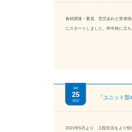
エチケット、正しいマスク着用や3
う。 出典：首相官邸ホームページ（https://www.mhlw.go.jp/content/10900000/000634132.pdf） ③新
食材調達・要員、苦労あれど患者様
しい生活様式の実践 ご自身や、周
にスタートしました。昨年秋に立ち
において、ご自身の生活に合った「新し
応える態勢を整え「リハビリの活力となる食事」を目指します。 [
労働省ホームページ
align="aligncenter" width="500"] 
（https://www.mhlw.go.jp/stf/seisakuni
しみであると同時に、リハビリ治療
年5月20日（金）17：00時点の
が、治療効果を最大限に引き出す力
いたします。 なお、更新情報がある場合には当ページでご案内いたします。ます。情報は随時更新・
ッフの意識を変えていくことで、その第一歩が厨房の直
ご案内して参ります。ご迷惑をおか
に先立ち、児玉直俊・責任者（医師
Apr
げます。 【過去の対応状況】 第三十三報（こちら）2022年1月17日（月）12：00時点 京都大原記念
25
年1月頃から具体的な検討が始まり
「ユニット型
2022
病院グループ 
見合う食事を」といったご意見に応
した。その上で、他医療機関との意
直すことから、サービスのあり方を
2022年5月より、入院生活をよ