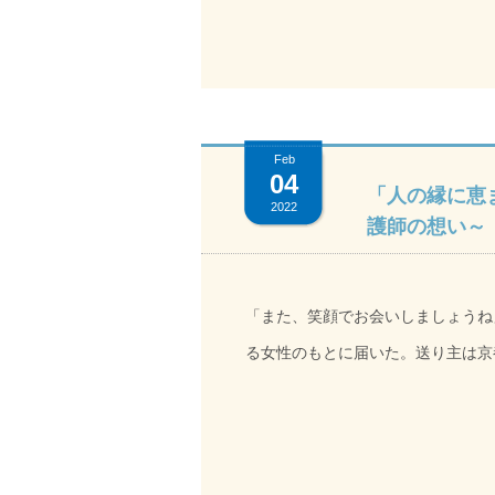
1日でも早く役に立てるよう精進し
等）の中だけでの対応だけでなく、
は、現場業務が始まりました。医療
とはいえ、まだまだ始動したばかり
っていただければ幸いです。
お食事を提供することが最優先。今
す。今後の展開にご期待下さい。 美味しいの声を励みに 中西輝子リーダー 毎日必要な人員を揃え
Feb
て、同じ時間に食事をお出しするこ
04
「人の縁に恵
2022
自分たちで何でも変えることができ
護師の想い～
の一言をいただけたことです。まだ
てサービス向上に努めたいと思います。 [caption id="attachment_623" align="alig
「また、笑顔でお会いしましょうね」 そうしたためられた1枚のクリスマスカードが、施設で
width="300"] プロジェクトリー
る女性のもとに届いた。送り主は京
様子[/caption] 完食の頻度上げたい 堀川涼補佐 もう少し効率よくできるようにして、他のことにも時
され施設に入所されてから約3年間
間をかけられる余裕を持ちたいです
を贈っているそうだ。他に受け持つ
いと思います。元々残食は多くない
本人曰く、「人の縁に恵まれた人生
度を上げたいですね。 [caption id="attachment_622" align="aligncenter" width="300"] プロジェクト補