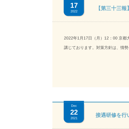
17
施設に移ることへの不安を口にされ
【第三十三報
2022
人柄で、他の患者様ともとても仲良
な・・・」って。 そんな様子に今度は私が力になりたいと、カードを贈ることにしました。気づけば3
年。特別なことではないんです。私
2022年1月17日（月）12：00
贈りしたいと思って、「遊書※」を
講じております。対策方針は、情勢
と一緒に考えながらカードを作って
ありますので予めご了承ください。変
は、皆さんにお贈りしています。 遊書：躍動感ある筆運びと、透明感あふれる墨色で漢字の意味合い
き、関係の皆さまにはご迷惑をおかけ
をわかりやすく、美しく、面白く表
2022年1月からの新型コロナウイ
り） 人に支えられて看護師に。 看護師になる前は、百貨店の宝飾品販売やアパレル関係の仕事をして
み」といたします。なお、京都府外
いて、看護学校に入学したのは33
たぐ移動に関する要請等に従い「過
ったかな。子供にはかわいそうなことをしたと思う面
濃厚接触者の有無」「ワクチン接種
Dec
娘が急に「お父さんは忙しいし、お
22
2名（12歳以上･原則2親等以内
接遇研修を行
2021
駆け寄って、慰めながら抱き合って
急な変更となり、ご不便をおかけしま
つらくて。でも先生は「一緒にいる