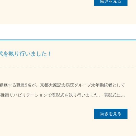
続きを見る
さいました。
式を執り行いました！
勤務する職員9名が、京都大原記念病院グループ永年勤続者として
リハビリテーションで表彰式を執り行いました。 表彰式には5
れぞれに表彰状が授与されました。 院長から「10年以上、京都大
続きを見る
きありがとうございます。今後とも働きやすい職場を目指していく
言葉が送られました。 表彰者の5名からは「10年間
場に支えていただきながら、家庭のことも頑張れた。これからも貢