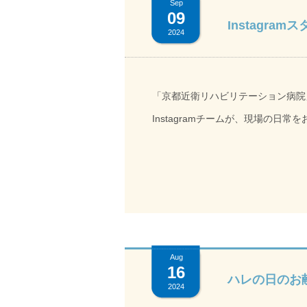
を見直すよい機会になりました。
Sep
09
Instagram
2024
「京都近衛リハビリテーション病院」
Instagramチームが、現場の
中の人の魅力を感じてください。な
ントもスタートしました。こちらも
Aug
16
ハレの日のお
2024