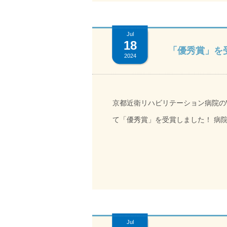
献したい」「病院新築移転という楽
彰式は今年4月にオープンした職員
Jul
18
の中開催されました。 「節目」と
「優秀賞」を
2024
これからも職員が働きやすい環境づ
京都近衛リハビリテーション病院のW
て「優秀賞」を受賞しました！ 病院広報アワードは、「持続可能な地域医療の実現を、広報の力で支
援する」ことを目指して去年から始
都近衛リハビリテーション病院は、
「優秀賞」の1つに選ばれました。 残念ながら、6月28日（木）のセミファイナルで敗退し、最優秀賞
を獲得することは叶いませんでした
て参ります。 京都近衛リ
Jul