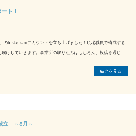
スタート！
のInstagramアカウントを立ち上げました！現場職員で構成する
日常をお届けしていきます。事業所の取り組みはもちろん、投稿を通じて
お、同時にグループが運営する5つの「デイサービス」合同アカウ
続きを見る
合わせて、ぜひ、フォローをお願いいたします！
献立 ～8月～