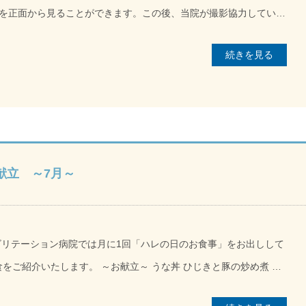
を正面から見ることができます。この後、当院が撮影協力している
りご覧ください。 ※お見逃しがないよう「通知を
続きを見る
」設定をお忘れなく！ https://www.youtube.com/live/1lpeYjcUX8c?feature=shared
献立 ～7月～
お献立～ うな丼 ひじきと豚の炒め煮 赤