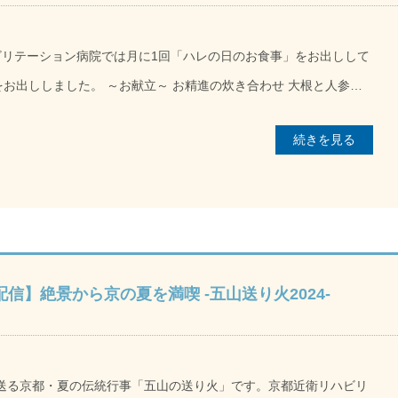
ビリテーション病院では月に1回「ハレの日のお食事」をお出しして
 お精進の炊き合わせ 大根と人参の
続きを見る
豆腐が美味しかった。全部いただきました」「たくさんの人の料理
とう。」などと患者様にお声掛けいただき、調理スタッフに笑顔を
生配信】絶景から京の夏を満喫 -五山送り火2024-
を送る京都・夏の伝統行事「五山の送り火」です。京都近衛リハビリ