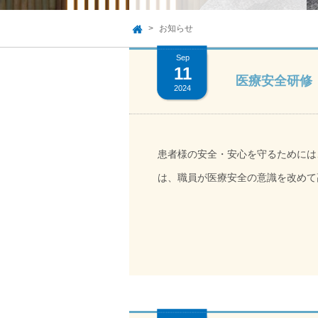
お知らせ
TOP
Sep
11
医療安全研修
2024
患者様の安全・安心を守るためには
は、職員が医療安全の意識を改めて高めるこ
起こっているインシデント・アクシ
すれば防げたのか考える』といった
た。活発な意見交換が行われ、発表では様々な意見
故特性について知らなかった。転倒
ら生活環境など配慮して事故件数を