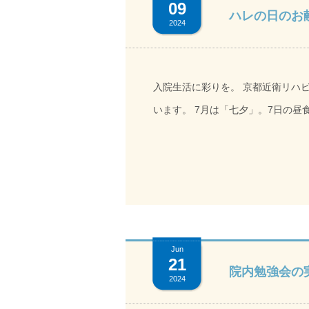
09
ハレの日のお
2024
入院生活に彩りを。 京都近衛リハビリテーション病院では月に1回「ハレの日のお食事」をお出しして
います。 7月は「七夕」。7日の昼食をご紹介いたします。 ～
と鶏の煮物 さつまいもサラダ 「今日は七夕やね。美味しくいただきました」と患者様に笑顔でお話い
ただきました。 入院生活の中で少
Jun
21
院内勉強会の
2024