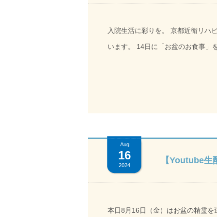
入院生活に彩りを。 京都近衛リハ
います。 14日に「お盆のお食事」をお出ししました。 ～お献立～
金平 ごま豆腐 味噌汁 お盆は、ご先祖様を供養すると同時に感謝を思い出す日。精進料理をイメージし
たお食事をご用意しました。「ごま
を作るのは大変だね。いつもありが
いただきました。
Aug
16
【Youtube
2024
本日8月16日（金）はお盆の精霊