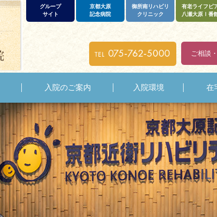
グループ
京都大原
御所南リハビリ
有老ライフピ
サイト
記念病院
クリニック
八瀬大原Ⅰ番
ご相談
入院のご案内
入院環境
在