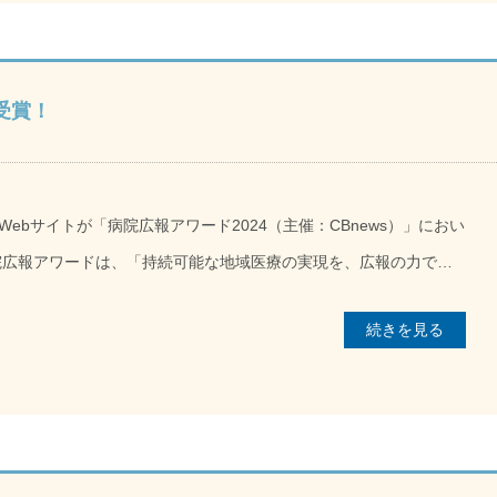
しみがある。これからも頑張りたい」と抱負が語られました。 表
用ラウンジ『COCOスペース』にて、とてもアットホームな雰囲気
なる日を皆でお祝いし、とてもあたたい空気が流れた時間でした。
受賞！
くりを目指し、邁進して参ります。
ebサイトが「病院広報アワード2024（主催：CBnews）」におい
まり、2回目となる今年は全国から252件の応募がありました。京
続きを見る
「広報担当_Webサイト部門」にエントリーし6病院が選ばれた
が、これを機により一層、地域医療に貢献できる情報発信を目指し
ハビリテーション病院Webサイト 病院広報アワード2024公式Webサイト