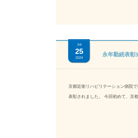
美味しい」と皆さま笑顔でお話くだ
Jul
25
永年勤続表彰
2024
京都近衛リハビリテーション病院で
表彰されました。 今回初めて、京都近衛
名の職員が参加し、児玉院長よりそ
原記念病院グループで働いていただ
ので、一緒に高め合っていきましょう」とお祝いの
で産休育休をとらせてもらった。職