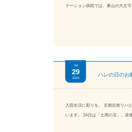
テーション病院では、東山の大文字
番組（テレビ大阪）で生配信されます。以下URLよ
受け取る
Jul
29
ハレの日のお
2024
入院生活に彩りを。 京都近衛リハビリテーション病院では月に1回「ハレの日のお食事」をお出しして
います。 24日は「土用の丑」。昼食をご紹介いたします。 ～
だし 胡瓜の浅漬け風 フロアーには香ばしいうなぎの香りが漂い「今日は土用の丑の日やね」「うなぎ