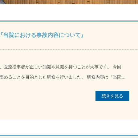
『当院における事故内容について』
、医療従事者が正しい知識や意識を持つことが大事です。 今回
とを目的とした研修を行いました。 研修内容は『当院で
デントの分析をしよう』『実際にあったアクシデントについてどう
続きを見る
ものをテーマに、各グループでワークをしたあとに発表をしまし
がでてきました。 参加した職員からは「近衛の事
が割合を占めるので気を付けなければならないと思った」「日頃か
減らしていきたい」といった感想があり、日頃の医療安全の考え方