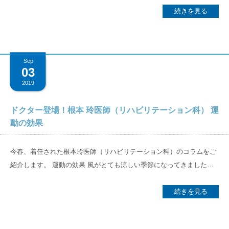
せるためにはどうすれば良いか、議論は思いのほか白熱し全三回にわ
定期開催して、ますますface to faceの関係を構築していきたい」との
機能改善術とリハビリテーション治療を行った1例」を演題発表させ
続きを見る
たり意見交換を行いました。 [caption id="attachment_346"
挨拶があり、会を結んだ。
ていただきました。 以下、要約です。強直性脊椎骨増殖症で生じた頚
align="alignnone" width="350"] （図）3日間の議論ではこれらがテー
椎の骨化巣により、摂食嚥下障害が生じ、数年間、代償方法を行った
マにあがった[/caption] 同じ出来事でも、職種や立ち場が違えば感じ
にも関わらず誤嚥性肺炎を繰り返していました。経口摂取の希望があ
方も様々なようでした。院内の「連携」の基本はコミュニケーション
Sep
ったため、摂食嚥下機能向上目的に紹介されました。術前検査の結果
です。多職種のチームで取り組むリハビリテーション医療をより良い
03
で、咽頭と食道に慢性炎症を起こしていたと考え、整形外科だけでな
ものとするためにも欠かせない要素です。この点一つをとっても、十
2019
く耳鼻咽喉科も同時に外科的治療を行いました。手術だけでなく、術
分なのかそうでないのかについては人により感じ方が違うことが明確
前後にリハビリテーション治療をしっかりと行うことで、最終的には
になりました。この点は、スタッフ同士の日頃のあいさつや声かけの
ドクター登場！根本 玲医師（リハビリテーション科） 運
普通食の経口摂取が可能になりました。 摂食嚥下障害には脳血管疾患
程度はもちろん、コミュニケーションの内容や質にも差があり、ひと
動の効果
だけではなく、神経や筋肉による疾患、舌やのどの疾患など様々な原
つの患者情報の重要性の認識にもスタッフ間でギャップがあるようで
因があります。しかし、多くはリハビリテーション治療を受けること
した。院内連携の話に見えても実は教育に通じる課題であるなど、問
今春、着任された根本玲医師（リハビリテーション科）のコラムをご
で、安全に食べることができます。飲み込みにくい、ご飯が食べられ
題の根幹を明確にする機会にもなりました。 当院では現状、グループ
紹介します。 運動の効果 風がとても涼しい季節になってきました。
ないことで悩んでおられる方がいましたら、いつでもお声をかけてく
としての各職種別の教育システムに乗せて教育をしているにとどまっ
秋といえば、何を連想しますか。食べ物、山、芸術、読書、紅葉など
ださい。 [caption id="attachment_367" align="alignnone" width="240"]
ていますが、これを期に院内の教育体制を主導する組織として、職域
と尽きません。私はいつもスポーツの秋を連想します。先日、車いす
続きを見る
写真左から、根本玲医師（本人）、田村さちこ看護師[/caption]
を超えた教育委員会の設置も検討しています。スタッフ個人が院外で
バスケットボールに触れる機会がありました。腕と上半身だけでバス
得た知識や技術を院内に還元する仕組みを整えたり、接遇や認知症ケ
ケットをすることの大変さを実感したと同時に、車いすでもスポーツ
ア研修などすべての医療人に必要なスキルアップの機会を増やし、病