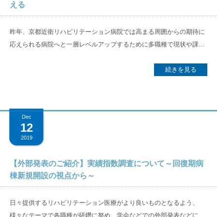
える
病院概要
入院のご相談
入院環境
数字でわかる京都近衛リハ病院
入院から退院までの流れ
昨年、京都近衛リハビリテーション病院では高まる周囲からの期待に
入院環境
在宅サービス
応えられる病院へと一層レベルアップするために多職種で現状や課題
管理者のご挨拶
入院当日の持ち物
リハビリ治療法
を共有、「やりがいと活気があり、患者様から選ばれる病院」を目指
訪問リハビリ
アクセス
医師紹介
すべき病院の理想像として意思統一を図りました。そして、その理想
続きを見る
入院中の各種サービス
大切な食事のこと
訪問看護ステーション
を実現するために掲げたキーワードは「ホスピタリティ」「連携」
フロアガイド
入院中の方へ
「教育」の３つです。（リンク） 同院では2019年末に「多職種教育
グループ
サイト
居宅介護支援事業所
委員会」を発足し、１月16日（金）に院内勉強会を初めて主催しまし
なぜ、転院するの？
料金
Dec
た。今後、月１回程度を目安に病院組織、個人としてのスキルアップ
京都大原
記念病院
12
の機会を設けて行きます。 第１回のテーマは「回復期リハビリテーシ
どんな入院生活を過ごすの？
マイナンバーカードの健康保険証利用について
2019
ョンとは ―チームカンファレンスの目的―」としました。約20年前
御所南リハビリ
クリニック
京都近衛リハビリテーション病院とは
の2000年４月に制度化され、今となっては当たり前の存在となった回
【外部発表のご紹介】実績指数調査について～回復期病
復期リハ病棟。現在の仕組みや制度は若手も含めて理解しているもの
棟新規開設の視点から～
京都市域リハビリテーション協力病院事業
有老ライフピア
八瀬大原Ⅰ番館
の、その「背景」の理解には差があります。背景や経緯を知り、回復
期リハ病棟の本質的な役割を多職種で考え、再認識することを狙いに
採用
サイト
日々提供するリハビリテーション医療がより良いものとなるよう、
テーマ設定しました。講師は、京都大原記念病院 副院長で、同院がリ
様々なテーマで各職種が研鑽に努め、学会などでの外部発表などに取