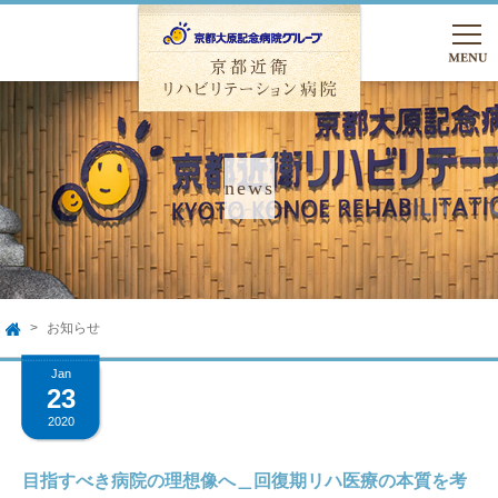
TEL.075-762-5000
友達追加
入院のご相談
お知らせ
HOME
TOP
Jan
23
病院のご案内
2020
病院のご案内
入院のご案内
目指すべき病院の理想像へ＿回復期リハ医療の本質を考