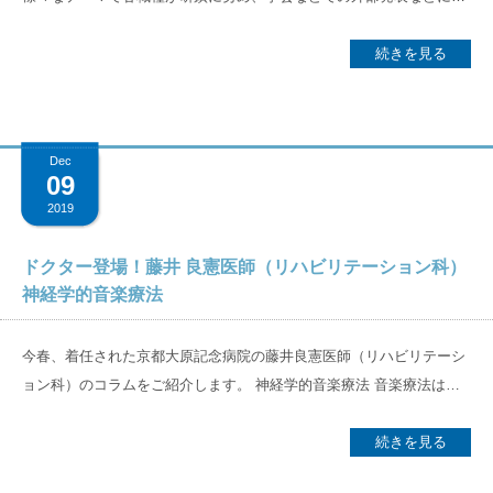
ハ医療に転身した時から在籍し、現在では回復期リハ病棟協会会長を
り組んでいます。本日はその一例として当院の理学療法士が発表した
務める 三橋尚志 医師が講師を務めました。 講義のポイントは５つ。
「 実績指数算出にかかる除外選定の妥当性 」をテーマとした演題を
続きを見る
1）回復期リハ_制度化の背景 1973（昭和48）年の老人医療費無料化
ご紹介します。一層、回復期リハビリテーション病棟としての適切な
などを機に病床が急増。結果的にケアに当たる人手不足などにより寝
運営につなげていけるよう開設から1年間の実績データに基づき振り
たきり患者が増加。1988（昭和63）年に老健施設ができたが、集中的
返り検証しました。 ーーーーーーーーーーーーーーーーーーーーー
にリハビリに取り組む環境は未だ不足していた。 2）回復期リハ_当初
Dec
ーーーーーーーーーーーーーーーーーーーーーー 実績指数調査につい
09
の役割 2000（平成12）年に回復期リハ制度と介護保険が制度化。基
て～回復期病棟新規開設の視点から～ 根耒 亨次（ねごろこうじ）
本的な考えは「リハビリテーション前置主義」。要介護状態、もしく
2019
京都近衛リハビリテーション病院 理学療法士 2019年11月リハビリ
はその見込みとなった時に、まずは集中的にリハビリに取り組み状態
テーション・ケア合同研究大会 ※各画像はクリックで拡大表示されま
を軽減する。それを担う場として回リハ病棟ができた。 3）質の評価
ドクター登場！藤井 良憲医師（リハビリテーション科）
す。 回復期リハビリテーション病棟（回リハ病棟）では、2016年4月
神経学的音楽療法
2008年に質の評価が導入された。基本的に医療の質の評価にはアウト
の診療報酬改定で「アウトカム評価」の仕組みが導入され「成果（実
カム（成果）、プロセス（過程）、運営体制（構造）の３つの視点が
績指数）」が明確に求められるようになりました。入院患者の日常生
ある。当初、回リハでは日常生活動作（ADL）を改善し自宅に帰すこ
今春、着任された京都大原記念病院の藤井良憲医師（リハビリテーシ
活自立度を示すFIM（Functional Independence Measure）がどの程度
と（在宅復帰率など）に重きが置かれた。近年は成果面で一層効率的
ョン科）のコラムをご紹介します。 神経学的音楽療法 音楽療法はリ
の期間で改善したかを指標とし、効率的な効果の発揮が求められてい
に、改善効果を発揮することが求められるようになっている。 4）指
ハビリテーション治療の多くの場面で利用されており、その効果も学
ます。 一方で回リハ病棟入院患者様の背景は様々です。必ずしも効
標と本来の役割 未だに「家に帰せば後は知らない（≒指標を満たせば
会や論文で報告されています。7月号の「和音」で木村泉先生が紹介
続きを見る
率的な（短期間での）効果の発揮ではなく、じっくりと時間をかけて
よい）」といった認識を持つ人も未だにいる。回復期リハとしてどこ
されていた「モーツアルト療法」もその一つです。一方で能動的な音
取り組むべきケースや、退院支援の長期化が見込まれるケースなどが