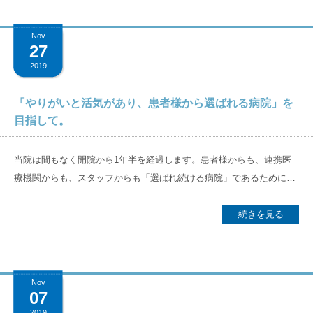
までやるかは難しい問題だが、家に帰ってからの生活が大切であるこ
楽療法の中に、「神経学的音楽療法」があります。 これはコロラド大
存在します。目先の効果の発揮ではなく、多様な背景をもつ患者様を
とは強調したい。その基本が「カンファレンス」である。 5）適切な
学の元教授Dr.タウトが中心となり研究されたリハビリテーションで、
適切に支援するため、一定の基準に当てはまる場合は実績指数の計算
Nov
カンファレンス運営 回復期リハは訓練室だけでなく、その合間の時間
音楽の脳神経細胞に与える刺激を利用した治療法です。19のテクニッ
27
対象から一部を除外することができます（除外選定）。 京都近衛リハ
の病棟での過ごし方も大切になる。そこには医師、看護師、セラピス
クがあり、主に脳卒中による障害(運動領域、認知領域、言語領域)に
ビリテーション病院では、2018年4月の開院以降、そうした背景を多
2019
ト、介護職など非常に多くの職種が関わる。患者さんが「家庭で安全
行いますが、今回は日常でも使える運動に対する神経学的音楽療法の
角的に状態を捉えて、適切な支援をするため医師を中心に多職種が連
に過ごす」「色んな楽しみができるように」退院後の生活を見据えて
テクニックの一つを紹介します。 それは「リズム聴覚刺激」と言い、
携し「初回カンファレンス」「Rhリーダーミーティング」「病棟ミー
「やりがいと活気があり、患者様から選ばれる病院」を
支援することが大切。そのために、専門職としてのスタッフの目線を
脳卒中だけでなくパーキンソン病の歩行訓練にも用いられます。この
目指して。
ティング」「アウトカムミーティング」と段階を踏んで除外選定を行
交わし、家族や患者さんと直接話すことを大切にしている。カンファ
テクニックは外的なシンプルなリズムを運動開始の合図として用い、
っています（図）。本研究のテーマはその「妥当性」の検証です。
レンスは医師への報告会ではない。患者さんに一番身近に寄り添う介
人間が本来持っている内的なリズム（脈拍、呼吸、脳波等）の調整を
2018年4月開設～2019年3月までの退院患者291名（※）を、対照群と
当院は間もなく開院から1年半を経過します。患者様からも、連携医
護職の存在も非常に重要性を増していると感じている。 講義後はチー
促し，歩行速度・歩数・歩幅の改善と左右の振れの調整することで、
除外群（除外選定で選ばれた方）に分けて検証しました。すると双方
療機関からも、スタッフからも「選ばれ続ける病院」であるために始
ムに分かれてグループワークを実施。チェックシートを用いて日々の
歩行パターンを安定させる訓練方法です。 実際の治療場面では音楽療
でリハビリテーションを提供したことによる改善と、運動機能の日常
動した新しい動きを 児玉直俊医師（院長補佐）がご紹介します。
カンファレンスが適切に行われているかを多職種で振り返りました。
法士が前に立ち、楽器やメトロノームでリズムを奏で、先ずはそのリ
生活自立度の改善には有意な相関が認められ、効率的な改善が望まし
【INDEX】 >■気が付けば開院から1年半 >■より良い病院を目指して
続きを見る
運営面の工夫や改善点、そして「自分たちは理解してもらいやすいよ
ズムに歩行リズムが同調するように一緒に歩き、歩行の動作パターン
い方を選定していたことが確認できました。一方で、リハビリテーシ
理想と課題を多職種で共有 >■「ホスピタリティー」「教育」「連携
う話しているつもりでも、患者様や家族様が内容をどの程度理解して
を修正していきます。これを「リズムによる引き込み現象」と言いま
ョンを提供したことによる改善と、入院期間についての関係性を検証
病院」、病院として標準化を >■理想の病院を目指してまずは一歩踏
くださっているか。そうした面での確認と意思の共有なども今後一層
す。この同調を繰り返す事で「リズムの先読み」が出来るようにな
すると、除外群において有意な相関がみられませんでした。 以上の結
み出す 気が付けば開院から1年半 京都近衛リハビリテーション病院
工夫していきたいといった声が聴かれました。 様々な背景を持つ多く
り、安定した歩行パターンが形成されます。更にリズムの周期を徐々
Nov
果から、基本的にリハビリテーションの効果が見込める患者を対象と
はグループとして本院（京都大原記念病院）以来の病院拠点として
の患者様と向き合うなかで、絶対的な正解はありません。そのなか
07
に早め、歩行の限界周期へ引き込めることも出来るようになります。
しながらも、多職種で多角的に患者様の背景を捉えて適宜除外選定し
2018年4月に開院しました。開院当初は、診療の方針や進め方、病棟
で、各職種がそれぞれの専門的視点を活かしてディスカッションし、
ではどうやって日常的に利用するのか？ 最近では音楽を聴きながら
2019