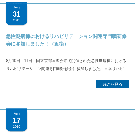
を楽しめることがわかりました。 今月のテーマは「運動」です。リハ
院スタッフ全員のレベルアップを図っていきたいと考えています。こ
Aug
ビリテーションで最も不可欠な点であり、皆さんが運動が好きでも、
31
れは従来の本院やグループの教育システムと並行して行い、良いもの
そうでなくても生きるのに避けて通れない身体活動です。 ここで質問
2019
はグループ全体にも還元できればと考えています。 理想の病院を目指
です。「もし、あなたが1週間ずっと布団の中にいたら、身体にどの
してまずは一歩踏み出す 多職種が集って当院の現状を様々な目線から
ような影響をもたらすでしょうか？」。答えは一つではありません。
急性期病棟におけるリハビリテーション関連専門職研修
共有できたことは非常に有意義な機会でした。議論を経て、できるこ
頭がぼーっとする、体がしんどくなる、食欲がなくなる、骨がもろく
会に参加しました！（近衛）
とから取り組みを始めて行こうとホスピタリティ向上に向けた「地域
なる、筋肉が落ちる、肌が荒れる、など様々な影響をもたらします。
貢献活動」として、8月から院外清掃活動をスタートしました。今後
さらに、1週間布団の中でずっと寝ていると、筋肉は15％低下すると
8月10日、11日に国立京都国際会館で開催された急性期病棟における
も定期継続的に各職種が参加して、取り組んで行きます。 今回の過程
言われています。また、1日ずっと寝るだけで1～3％の筋肉が落ちま
リハビリテーション関連専門職研修会に参加しました。日本リハビリ
ではまだ具体化したことは限られていますが、今後も院内でしっかり
す。驚きですよね。 むやみに安静にベッドの上になってはいけないこ
テーション医学教育推進機構（以下、機構）の久保俊一理事長をはじ
とコミュニケーションを取り、具体的な実行と定期的な振り返りを実
とがわかります。病気になっても最低限、ベッドから出て歩くよう心
めとした、日本を代表される先生方の全19の講義に参加しました。 研
続きを見る
施し、理想として掲げる「やりがいと活気があり、患者様から選ばれ
掛けが必要です。ベッドから起き上がれない場合は、ベッドの上で自
修会ではまず、久保俊一理事長によりリハビリテーション医学・医療
る病院」の実現に向けて着実に進んでいければと思います。 今回、こ
分でストレッチをするだけでも変わりますし、家族や知人にストレッ
を「機能回復・障害克服・活動の育成」と再定義され、機構によるリ
のような機会を設けた理由は、病院スタッフに自分達で自分達の病院
チをしてもらうだけでも身体に及ぼす影響は良くなります。 また、運
ハビリ医学の教育の必要性を説かれました。今回の研修会はその教育
を作っていくという意識を持って欲しかったからです。どんな仕事で
動の他に、失った筋肉を身につけるには、どうしたらいいでしょう
Aug
企画第一弾として開催されました。講義では最新の廃用による生理学
あれ、やらされるという意識ではいい仕事ができません。いい仕事が
17
か。筋肉の成分であるタンパク質（魚、肉、卵、乳製品、大豆製品な
的作用の説明や、早期に運動療法を開始することによる患者様の退院
できないと患者さんにいい治療は提供できません。自分たちで決めた
ど）を、私たちは1日に体重1kgにつき1.0～1.5g摂取するよう推奨さ
2019
時の身体能力の違いを、和歌山県立医科大学をはじめとした急性期病
ことなら責任を持ってやり遂げられるはずです。若い病院であるから
れています（例：体重50㎏では、50～75gのタンパク質が必要）。目