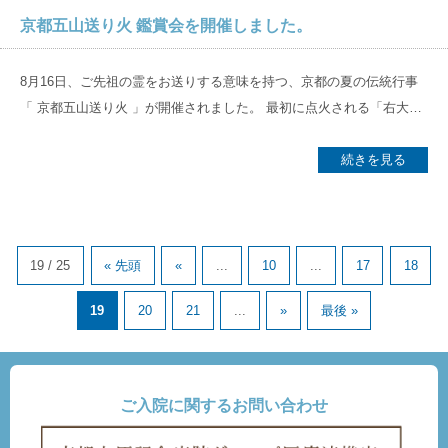
院でのケーススタディを通じて学びました。 また、行政面からリハビ
こそ、これから作り上げていくことができます。ここで働いてくれる
安として、卵や豆腐1個で6g、鶏肉300gで48g、お刺身90gで23gのタ
京都五山送り火 鑑賞会を開催しました。
リテーションを取り巻く医療体制の移行についての話題もされまし
スタッフが将来、自分達で作り上げた病院なんだと胸を張れる病院に
ンパク質が含まれています。もちろん、タンパク質だけ摂るのではな
た。超高齢社会、とりわけ2025年問題にむけて、在宅医療・介護保険
していきたいと思います。 これからもご指導、ご鞭撻のほどよろしく
く、炭水化物や脂質、ビタミンなどもしっかりと摂って初めて筋肉が
8月16日、ご先祖の霊をお送りする意味を持つ、京都の夏の伝統行事
へのシフトチェンジが促され、急性期・回復期ともに在院日数の短縮
お願いいたします。 ｜筆者｜ 京都近衛リハビリテーション病院 院
つきます。 筋肉を失うのは簡単ですが、作るのは簡単ではありませ
「 京都五山送り火 」が開催されました。 最初に点火される「右大文
により、一層リハビリテーションの質の向上が要求される時代へと移
長補佐 児玉直俊（こだまなおとし） ｜資格｜ 医学博士 日本内科学会
ん。そのためには最低限、ベッドから起き上がって歩き、食事をしっ
字」を、東側正面に臨む場所に京都近衛リハビリテーション病院は位
行しているとの内容でした。 今回の研修は、急性期リハビリテーショ
認定内科医 日本循環器学会専門医 日本リハビリテーション医学会専
かりと摂っていきましょう。 ストレッチ方法や栄養の摂り方について
置します。 当日は、入院中の患者様とともにお見舞いに来られた家族
続きを見る
ンを中心とした内容となっていましたが、前述の医療体制の変化によ
門医 日本心臓リハビリテーション学会指導士 義肢装具等適合判定医
は、ご遠慮なくスタッフにお声をかけてください。
様にもこのひと時をともにしていただきたいと、屋上を開放して鑑賞
り、回復期病院においても亜急性期（急性期と回復期の狭間）の症例
会を開催しました。 前日までの台風がすぎ去り、心地よい風が吹く中
もすることが増えており、リスク管理を含めて適切且つ効率的なリハ
で、ほんの少し京都の夏を感じていただける時間となったようです。
ビリの提供を学べる機会となりました。今回得た学びを患者様へと還
このひと時が、リハビリ訓練のモチベーションにつながっていくこと
19 / 25
« 先頭
«
...
10
...
17
18
元できるよう精進してまいります。 （理学療法士Y） ■日本リハビリ
を願っています。
テーション医学教育推進機構ウェブサイト（こちら）
19
20
21
...
»
最後 »
ご入院に関するお問い合わせ