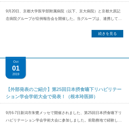
すればいいかという視点を重視しました。 議論に先立ち、まず現場の
横断歩道が認識できなくて落ち込む場面もあったが、6カ月後の退院
中堅以上のスタッフに匿名でアンケートを、質問はシンプルに2つに
9月20日、京都大学医学部附属病院（以下、京大病院）と京都大原記
時には体の偏りもなくなり、動作は自立レベルまで回復できた。 二例
絞って実施しました。1つ目は「どのようなリハビリ病院にしていき
念病院グループが症例報告会を開催した。当グループは、連携してい
目は「重度高次脳機能障害が改善し自宅復帰を果たした一例～退院し
たいと思いますか？」2つ目は「（1つめの質問への回答に対し）現状
る急性期病院と定期的に症例報告会を行い、情報共有と相互理解の強
たら家のことをしたい」を題し近衛の山根大和・理学療法士が発表。
できていること、できていないことは何だと思いますか？」というも
化に努めている。京大病院とは今回が初めて。 京都大原記念病院院
続きを見る
家のことをすべて一人で行ってきた70代女性がくも膜下出血に罹患
の。思った以上に様々な声が集まり、多様な経験を持つスタッフがそ
長の垣田が、「急性期の皆さんに、回復期転院後の患者さんがどのよ
し、せん妄、ひざ関節痛を抱えながらリハビリに励んだ日々を報告し
れぞれの目線で問題意識を持って取り組んでいることを感じました。
うに経過しているかを知っていただく機会としたい」と挨拶。取り上
た。 患者は当初は物を壊すなど暴力的な面もあったが3カ月目あたり
「ホスピタリティー」「教育」「連携」、病院として標準化を ミー
げた2症例とも、京大病院・当グループの双方から報告を行った。 1
から驚くほど改善。4カ月目以降は主婦業のための調理訓練や身支
Oct
ティングでは、まずグループや本院で掲げる理念や行動指針を確認し
例目は、京都大原記念病院に入院した痙攣重積発作の30代・男性患
01
度、時間管理を促した。退院時には基本動作は自立し、メモを活用し
ました。それを参考にしながらも、当院ではどうあるべきか？を考え
者。重度の右麻痺、同名性半盲、失語症を生じたが、社会復帰を目指
ながら一日の予定を管理できるようになったという。
2019
ました。そのうえでアンケートの回答を共有した結果、我々が目指す
して介入した症例。 2例目は、京都近衛リハビリテーション病院に
病院の理想像は「やりがいと活気があり、患者様から選ばれる病院」
入院した脳幹出血の50代・男性患者。重度の後遺症を来したが、ADL
【外部発表のご紹介】第25回日本摂食嚥下リハビリテー
と設定しました。 医療の専門性の追及は必要です。しかし、まずは組
能力再獲得と自宅退院に向けて、急性期から回復期、そして生活期へ
ション学会学術大会で発表！（根本玲医師）
織として「ホスピタリティ」「教育」「（主に院内の）連携」という
と密な連携を行った症例。 京大病院脳神経外科 講師の吉田和道先生
3つの基盤をしっかりと固めることが重要と考えました。またそれが
より「我々急性期の（特に外来を担当していない若い）医師は、患者
9月6-7日新潟市朱鷺メッセで開催されました、第25回日本摂食嚥下リ
職種や個人によって差があるのではなく、スキルやレベルを標準化し
様の退院後の様子を知る機会が少ない。回復期・在宅を知らずして、
ハビリテーション学会学術大会に参加しました。前勤務地で経験した
ていくことが大切という共通認識にいたりました。この3つを充実さ
急性期も外来も出来ない、と改めて感じた。この症例報告会は今後も
症例で、「強直性脊椎骨増殖症による摂食嚥下障害に対して摂食嚥下