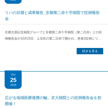
ていることが確認できました。 当院の除外選定においては一定「妥当
やカンファレンス運営、職種間の連携、スタッフの働く環境、各種備
向き合うことが大切です。そのためにも事前の準備、目的意識を明確
通勤・通学や、散歩・ジョギングをする人口が多くなっていますが、
性がある」ものと考えます。 こうした選定がかなうのは、医師の積極
品の運用ルールなどなど、あらゆることを一から作り上げる日々はと
にし、適切なチームカンファレンス運営を通じて目の前の患者様の支
音楽を聴きながら歩いたり走ったりすると、聴かない時より歩きやす
リハの目標と成果報告_京都第二赤十字病院で症例報告
的関与を基本に、多職種のチームがそれぞれの専門的視点から患者様
ても慌ただしいものでした。気が付けば開院から1年半が過ぎようと
援にあたりたいと思います。
会
い！走りやすい！と感じたことはありませんか？それは既に自身でリ
と接し、退院後の生活がよりよいものとなることを目指す視点が活か
しています。 当院に関わる全ての方のご協力をいただきながら、今日
ズムとの同調を実践しているのです。勿論、病気や障害を持たれてい
されているものと考えます。本院である、京都大原記念病院で培って
まで大きな事故なく運営することができ、一定の御評価をいただくよ
る方も自分の好きな音楽を聞きながら、又は耳元で聞かせて貰いなが
京都大原記念病院グループと京都第二赤十字病院（第二日赤）との症
きたものが、当院でも実践できていることが確認できました。これを
うにもなってきました。しかし我々としてはまだまだ課題は多く、一
ら自宅や屋外を歩くことで、徐々に音楽のリズムと同調することが可
例報告会が10月23日、上京区の第二日赤で開かれ、患者2症例につい
機に、一層、患者様に寄り添い、充実した支援ができるよう取り組ん
度このタイミングで病院スタッフが現状の課題把握と目指すべき方向
能になり、移動能力の向上が期待できます。 寒い季節になり自宅内に
て理解を深めた。 会は、発症後の急性期の治療に当たる第二日赤と、
で行きます。 抄録はこちら
性の確認や意思統一をする事が必要なのではないかと考え、今後当院
籠りがちになりますが、音楽を友に行動されては如何でしょうか。
その後のリハビリを担う同グループ（京都大原記念病院、京都近衛リ
続きを見る
がより良い病院となるためにミーティングを始動しました。 [caption
【Profile】 藤井 良憲（ふじいよしのり） 医学博士 日本リハビリテー
ハビリテーション病院、御所南リハビリテーションクリニック）が、
id="attachment_345" align="alignnone" width="350"] 筆者（児玉直
ション医学会指導医 日本外科学会認定登録医 日本消化器外科学会認
共通して診た患者の回復の度合いについて理解を深める狙いで年1回
俊・医師）[/caption] より良い病院を目指して理想と課題を多職種で
定医 義肢装具等適合判定医師 日本医師会認定産業医
開いている。永金義成・第二日赤脳神経内科部長が司会を務めた。 一
共有 患者様からも、連携医療機関からも、スタッフからも「選ばれ続
Oct
例目は「高次脳機能障害の患者にとって自立した生活とは？～バリン
25
ける病院」であるために、各職種の管理職を中心に「病院の理想像」
ト症候群に対するアプローチ」と題して御所南の森右京・言語聴覚士
について議論しました。院内スタッフの一人ひとりが同じ価値観を持
2019
が発表した。患者は70代男性で視野障害、左右失認、失算があった。
ち、同じ方向を向いて団結し、成長していくためにはどうすれば良い
リハビリでは、文章を読む時に目線の散らばりを抑えるため、長方形
かを話し合いました。「大原（本院）がこうしているからこうだ」だ
広がる地域医療連携の輪。京大病院との症例報告会を初
の穴をあけた紙片を読みたい部分に当てて読む工夫をした。また食事
開催！
けではなく、自分たちで考え決定し、現場に浸透させていくにはどう
動作では日常生活でも箸を使うようにした。バスでの外出訓練では、